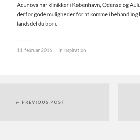
Acunova har klinikker i København, Odense og Aulu
derfor gode muligheder for at komme i behandling h
landsdel du bor i.
11. februar 2016
In
inspiration
← PREVIOUS POST