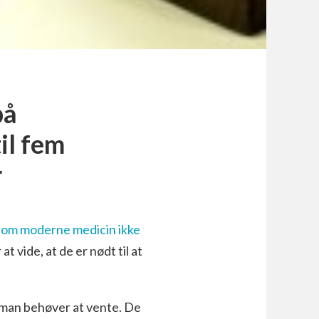
på
il fem
r
som moderne medicin ikke
t vide, at de er nødt til at
 man behøver at vente. De