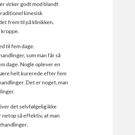
er virker godt mod blandt
raditionel kinesisk
t frem til på klinikken.
e kroppe.
d til fem dage.
andlinger, som man får så
em dage. Nogle oplever en
 være helt kurerede efter fem
ehandlinger. Det er noget, man
linger.
ver det selvfølgelig ikke
netop så effektiv, at man
behandlinger.