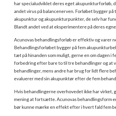
har specialudviklet deres eget akupunkturforløb, d
andet virus på balancenerven. Forløbet bygger på t
akupunktur og akupunkturpunkter, de selv har funde
Blandt andet ved at eksperimentere på deres egn
Acunovas behandlingsforløb er effektiv og varer ne
Behandlingsforløbet bygger på fem akupunkturbeh
tæt på hinanden som muligt, gerne en om dagen i f
forbedring efter bare to til tre behandlinger og at
behandlinger, mens andre har brug for lidt flere b
evaluerer med sin akupunktør efter de fem behand
Hvis behandlingerne overhovedet ikke har virket, gi
mening at fortsætte. Acunovas behandlingsform er 
bør kunne mærke en effekt efter i hvert fald fem 