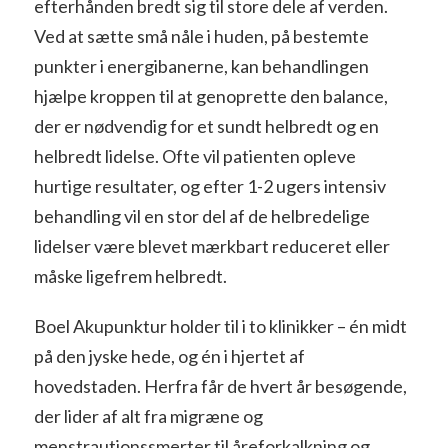
efterhånden bredt sig til store dele af verden.
Ved at sætte små nåle i huden, på bestemte
punkter i energibanerne, kan behandlingen
hjælpe kroppen til at genoprette den balance,
der er nødvendig for et sundt helbredt og en
helbredt lidelse. Ofte vil patienten opleve
hurtige resultater, og efter 1-2 ugers intensiv
behandling vil en stor del af de helbredelige
lidelser være blevet mærkbart reduceret eller
måske ligefrem helbredt.
Boel Akupunktur holder til i to klinikker – én midt
på den jyske hede, og én i hjertet af
hovedstaden. Herfra får de hvert år besøgende,
der lider af alt fra migræne og
menstrautionssmerter til åreforkalkning og