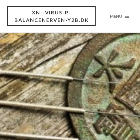
XN--VIRUS-P-
MENU
BALANCENERVEN-Y2B.DK